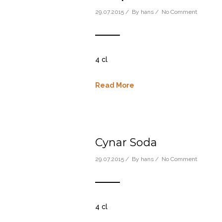
29.07.2015 / By
hans
/
No Comment
4 cl
Read More
Cynar Soda
29.07.2015 / By
hans
/
No Comment
4 cl