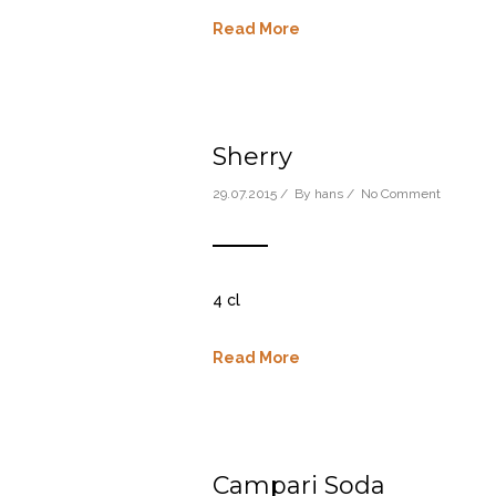
Read More
Sherry
29.07.2015 / By
hans
/
No Comment
4 cl
Read More
Campari Soda