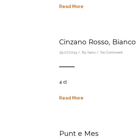
Read More
Cinzano Rosso, Bianco
29.07.2015 / By
hans
/
No Comment
4 cl
Read More
Punt e Mes