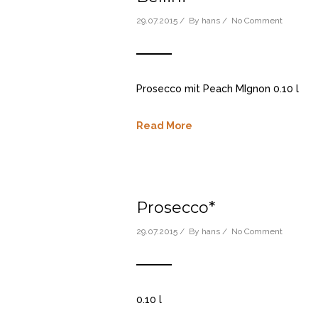
29.07.2015 / By
hans
/
No Comment
Prosecco mit Peach MIgnon 0.10 l
Read More
Prosecco*
29.07.2015 / By
hans
/
No Comment
0.10 l