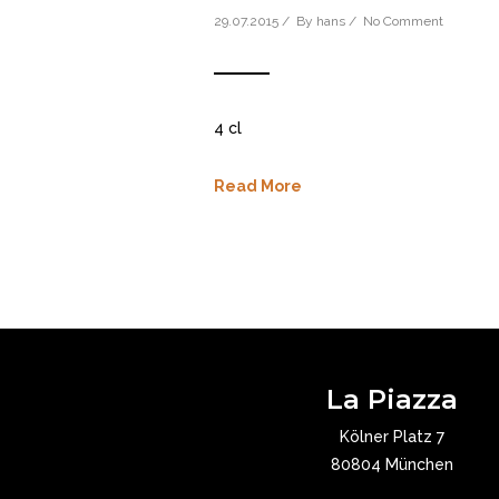
29.07.2015 / By
hans
/
No Comment
4 cl
Read More
La Piazza
Kölner Platz 7
80804 München