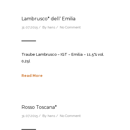
Lambrusco* dell‘ Emilia
31.07.2015 / By
hans
/
No Comment
Traube Lambrusco – IGT – Emilia – 11,5% vol.
0,25l
Read More
Rosso Toscana*
31.07.2015 / By
hans
/
No Comment