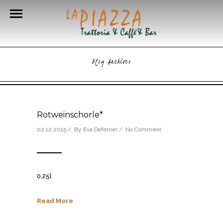
Blog Archives
Rotweinschorle*
02.12.2015 / By
Eva Daferner
/
No Comment
0,25l
Read More