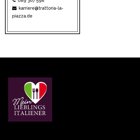
089 367 598
karriere@trattoria-la-
piazza.de