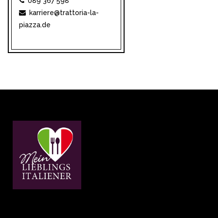
089 367 598
karriere@trattoria-la-
piazza.de